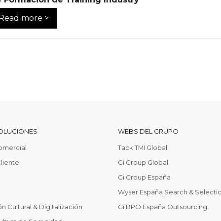
Read more >
OLUCIONES
WEBS DEL GRUPO
omercial
Tack TMI Global
liente
Gi Group Global
Gi Group España
Wyser España Search & Selecti
n Cultural & Digitalización
Gi BPO España Outsourcing