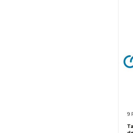
9 
Ta
de