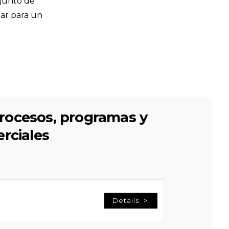
njunto de
ar para un
procesos, programas y
rciales
Details