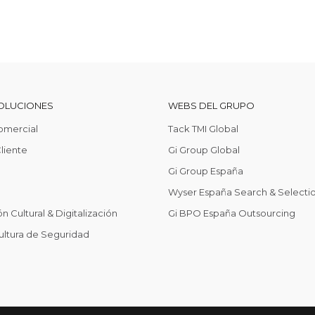
OLUCIONES
WEBS DEL GRUPO
omercial
Tack TMI Global
liente
Gi Group Global
Gi Group España
Wyser España Search & Selecti
n Cultural & Digitalización
Gi BPO España Outsourcing
ultura de Seguridad