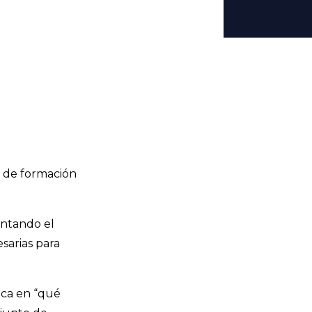
s de formación
entando el
sarias para
oca en “qué