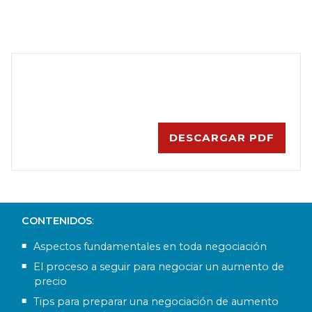
Para más información,
contacte con nosotros.
DESCARGAR PDF
CONTENIDOS
:
Aspectos fundamentales en toda negociación
El proceso a seguir para negociar un aumento de
precio
Tips para preparar una negociación de aumento